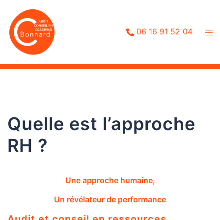
Aller
au
contenu
06 16 91 52 04
Quelle est l’approche
RH ?
Une approche humaine,
Un révélateur de performance
Audit et conseil en ressources