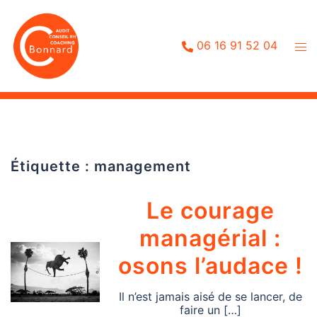
Aller
au
contenu
06 16 91 52 04
Étiquette :
management
Le courage
managérial :
osons l’audace !
Il n’est jamais aisé de se lancer, de
faire un […]