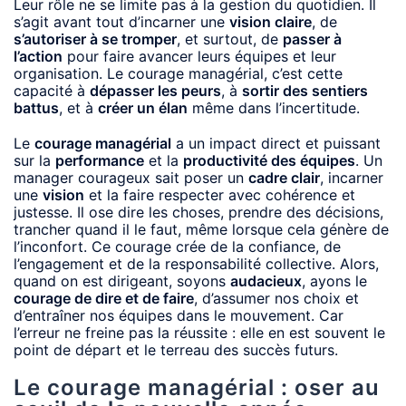
Leur rôle ne se limite pas à la gestion du quotidien. Il
s’agit avant tout d’incarner une
vision claire
, de
s’autoriser à se tromper
, et surtout, de
passer à
l’action
pour faire avancer leurs équipes et leur
organisation. Le courage managérial, c’est cette
capacité à
dépasser les peurs
, à
sortir des sentiers
battus
, et à
créer un élan
même dans l’incertitude.
Le
courage managérial
a un impact direct et puissant
sur la
performance
et la
productivité des équipes
. Un
manager courageux sait poser un
cadre clair
, incarner
une
vision
et la faire respecter avec cohérence et
justesse. Il ose dire les choses, prendre des décisions,
trancher quand il le faut, même lorsque cela génère de
l’inconfort. Ce courage crée de la confiance, de
l’engagement et de la responsabilité collective. Alors,
quand on est dirigeant, soyons
audacieux
, ayons le
courage de dire et de faire
, d’assumer nos choix et
d’entraîner nos équipes dans le mouvement. Car
l’erreur ne freine pas la réussite : elle en est souvent le
point de départ et le terreau des succès futurs.
Le courage managérial : oser au