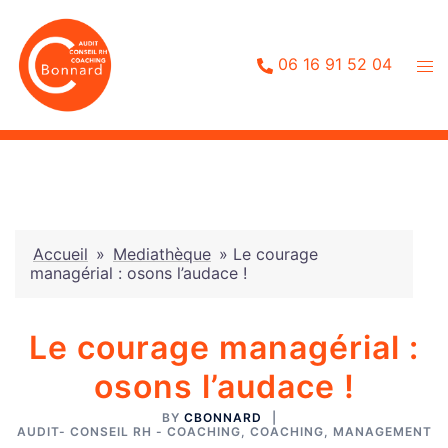
Aller
au
contenu
06 16 91 52 04
Accueil
»
Mediathèque
»
Le courage
managérial : osons l’audace !
Le courage managérial :
osons l’audace !
BY
CBONNARD
AUDIT- CONSEIL RH - COACHING
,
COACHING
,
MANAGEMENT