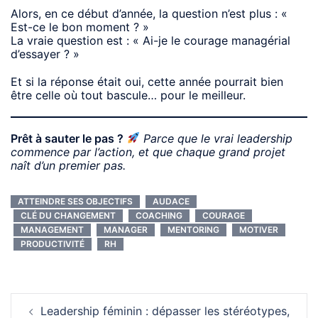
Alors, en ce début d’année, la question n’est plus : «
Est-ce le bon moment ? »
La vraie question est : « Ai-je le courage managérial
d’essayer ? »
Et si la réponse était oui, cette année pourrait bien
être celle où tout bascule… pour le meilleur.
Prêt à sauter le pas ?
Parce que le vrai leadership
commence par l’action, et que chaque grand projet
naît d’un premier pas.
ATTEINDRE SES OBJECTIFS
AUDACE
CLÉ DU CHANGEMENT
COACHING
COURAGE
MANAGEMENT
MANAGER
MENTORING
MOTIVER
PRODUCTIVITÉ
RH
Navigation
Leadership féminin : dépasser les stéréotypes,
d’article