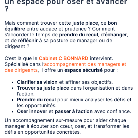
u
n espace pour oser et avancer
?
Mais comment trouver cette
juste place
, ce
bon
équilibre
entre audace et prudence ? Comment
s’accorder le temps de
prendre du recul
, d’
échanger
,
et de
réfléchir
à sa posture de manager ou de
dirigeant ?
C’est là que le
Cabinet C BONNARD
intervient.
Spécialisé dans l’
accompagnement des managers et
des dirigeants
, il offre un
espace sécurisé
pour :
Clarifier sa vision
et affiner ses objectifs.
Trouver sa juste place
dans l’organisation et dans
l’action.
Prendre du recul
pour mieux analyser les défis et
les opportunités.
Oser innover
et
passer à l’action
avec confiance.
Un accompagnement sur-mesure pour aider chaque
manager à écouter son cœur, oser, et transformer les
défis en opportunités concrètes.