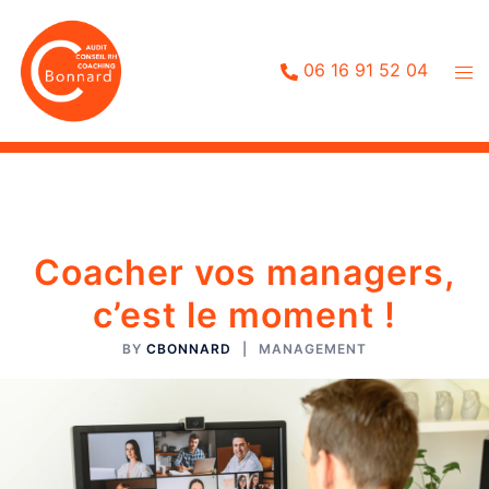
Aller
au
contenu
06 16 91 52 04
Coacher vos managers,
c’est le moment !
BY
CBONNARD
MANAGEMENT