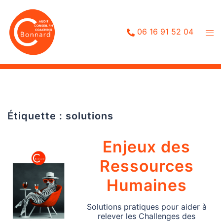
Aller
au
contenu
06 16 91 52 04
Étiquette :
solutions
Enjeux des
Ressources
Humaines
Solutions pratiques pour aider à
relever les Challenges des